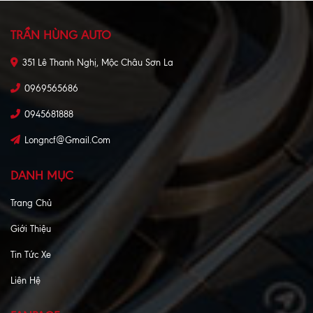
TRẦN HÙNG AUTO
351 Lê Thanh Nghị, Mộc Châu Sơn La
0969565686
0945681888
Longncf@gmail.com
DANH MỤC
Trang Chủ
Giới Thiệu
Tin Tức Xe
Liên Hệ