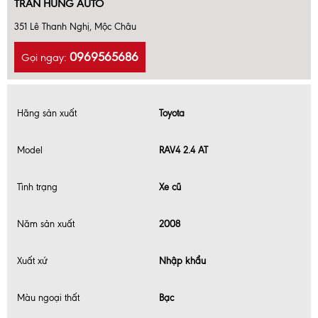
TRẦN HÙNG AUTO
351 Lê Thanh Nghị, Mộc Châu
0969565686
Gọi ngay:
Hãng sản xuất
Toyota
Model
RAV4 2.4 AT
Tình trạng
Xe cũ
Năm sản xuất
2008
Xuất xứ
Nhập khẩu
Màu ngoại thất
Bạc