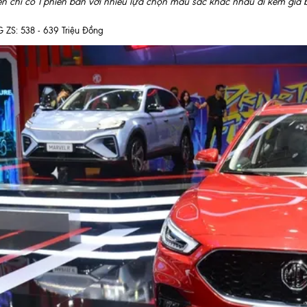
ện chỉ có 1 phiên bản với nhiều lựa chọn màu sắc khác nhau đi kèm giá b
 ZS: 538 - 639 Triệu Đồng