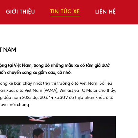
TIN TỨC XE
GIỚI THIỆU
LIÊN HỆ
ỆT NAM
ộng tại Việt Nam, trong đó những mẫu xe có tầm giá dưới
uốn chuyển sang xe gầm cao, cỡ nhỏ.
g xe bán chạy nhất trên thị trường ô tô Việt Nam. Số liệu
 xuất ô tô Việt Nam (VAMA), VinFast và TC Motor cho thấy,
ng đầu năm 2023 đạt 30.644 xe.SUV đô thịlà phân khúc ô tô
over nói chung.