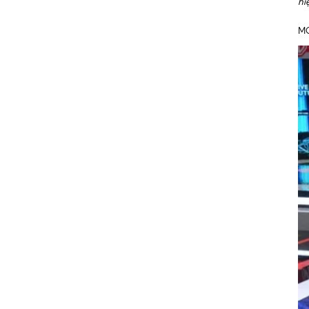
hi
MG