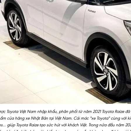
ợc Toyota Việt Nam nhập khẩu, phân phối từ năm 2021 Toyota Raize đã
ẩm của hãng xe Nhật Bản tại Việt Nam. Cái mác "xe Toyota" cùng với ki
os… giúp Toyota Raize tạo sức hút với khách Việt. Trong nửa đầu năm 20