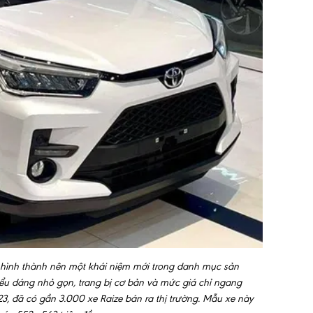
 hình thành nên một khái niệm mới trong danh mục sản
ểu dáng nhỏ gọn, trang bị cơ bản và mức giá chỉ ngang
23, đã có gần 3.000 xe Raize bán ra thị trường. Mẫu xe này