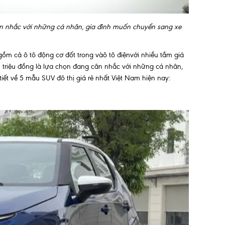
ân nhắc với những cá nhân, gia đình muốn chuyển sang xe
ồm cả ô tô động cơ đốt trong vàô tô điệnvới nhiều tầm giá
 triệu đồng là lựa chọn đang cân nhắc với những cá nhân,
iết về 5 mẫu SUV đô thị giá rẻ nhất Việt Nam hiện nay: