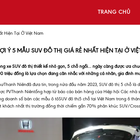
TRANG CHỦ
t Hiện Tại Ở Việt Nam
ỢI Ý 5 MẪU SUV ĐÔ THỊ GIÁ RẺ NHẤT HIỆN TẠI Ở VI
ng xe SUV đô thị thiết kế nhỏ gọn, 5 chỗ ngồi… ngày càng được ưa chu
0 triệu đồng là lựa chọn đang cân nhắc với những cá nhân, gia đình m
ưThanh Niênđã đưa tin, trong nửa đầu năm 2023, SUV đô thị 5 chỗ là dòn
ợc PVThanh Niêntổng hợp từ báo cáo bán hàng của Hiệp hội Các nhà sản
ng doanh số bán các mẫu ô tôSUV đô thị5 chỗ tại Việt Nam trong 6 thá
t khách nhất thị trường đồng thời chiếm gần 70% phân khúc SUV/Cross