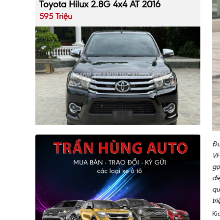
Toyota Hilux 2.8G 4x4 AT 2016
595 Triệu
Đư
VF
gọ
đi
qu
tr
Ki