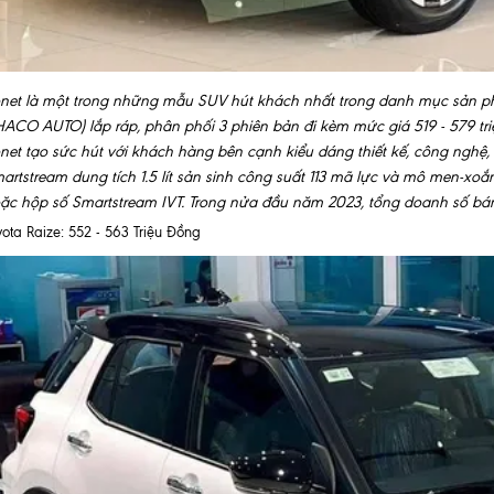
net là một trong những mẫu SUV hút khách nhất trong danh mục sản ph
HACO AUTO) lắp ráp, phân phối 3 phiên bản đi kèm mức giá 519 - 579 tri
net tạo sức hút với khách hàng bên cạnh kiểu dáng thiết kế, công nghệ
artstream dung tích 1.5 lít sản sinh công suất 113 mã lực và mô men-xo
ặc hộp số Smartstream IVT. Trong nửa đầu năm 2023, tổng doanh số bán 
yota Raize: 552 - 563 Triệu Đồng