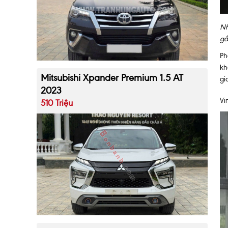
Nh
gầ
Ph
kh
Mitsubishi Xpander Premium 1.5 AT
gi
2023
Vi
510 Triệu