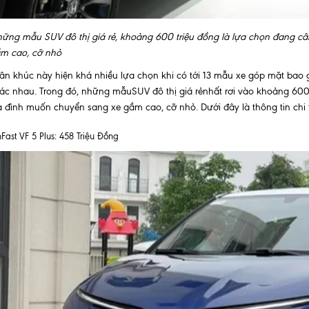
ững mẫu SUV đô thị giá rẻ, khoảng 600 triệu đồng là lựa chọn đang c
m cao, cỡ nhỏ
ân khúc này hiện khá nhiều lựa chọn khi có tới 13 mẫu xe góp mặt bao g
ác nhau. Trong đó, những mẫuSUV đô thị giá rẻnhất rơi vào khoảng 600
a đình muốn chuyển sang xe gầm cao, cỡ nhỏ. Dưới đây là thông tin chi t
nFast VF 5 Plus: 458 Triệu Đồng