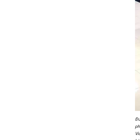
Đư
ph
Vi