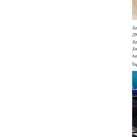
So
(T
So
Sm
ho
To