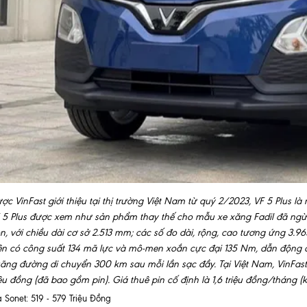
ợc VinFast giới thiệu tại thị trường Việt Nam từ quý 2/2023, VF 5 Plus là
 5 Plus được xem như sản phẩm thay thế cho mẫu xe xăng Fadil đã ngừ
n, với chiều dài cơ sở 2.513 mm; các số đo dài, rộng, cao tương ứng 3.96
ện có công suất 134 mã lực và mô-men xoắn cực đại 135 Nm, dẫn động c
ãng đường di chuyển 300 km sau mỗi lần sạc đầy. Tại Việt Nam, VinFast
iệu đồng (đã bao gồm pin). Giá thuê pin cố định là 1,6 triệu đồng/tháng 
a Sonet: 519 - 579 Triệu Đồng