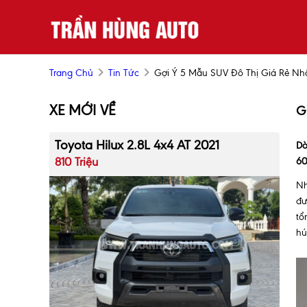
Trang Chủ
Tin Tức
Gợi Ý 5 Mẫu SUV Đô Thị Giá Rẻ Nhấ
XE MỚI VỀ
G
Toyota Hilux 2.8L 4x4 AT 2021
Dò
810 Triệu
60
Nh
đư
tổ
hú