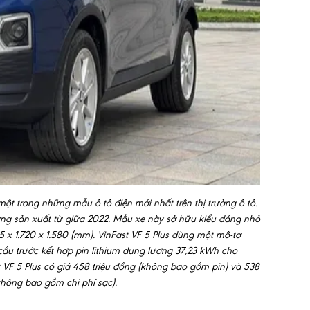
 một trong những mẫu ô tô điện mới nhất trên thị trường ô tô.
ng sản xuất từ giữa 2022. Mẫu xe này sở hữu kiểu dáng nhỏ
5 x 1.720 x 1.580 (mm). VinFast VF 5 Plus dùng một mô-tơ
ầu trước kết hợp pin lithium dung lượng 37,23 kWh cho
 VF 5 Plus có giá 458 triệu đồng (không bao gồm pin) và 538
(không bao gồm chi phí sạc).