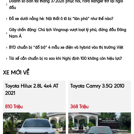
Doanh số bán tải tháng 3/2026 phục hồi, Ford Ranger trở lại ngôi
đầu
Đỗ xe dưới nắng hè: Nội thất ô tô bị “tàn phá” như thế nào?
Gây chấn động: Chủ tịch Vingroup vượt loạt tỷ phú, đứng đầu Đông
Nam Á
BYD chuẩn bị “đổ bộ” 4 mẫu xe điện và hybrid vào thị trường Việt
Tài xế cần chuẩn bị ra sao khi Nghị định 100 không còn hiệu lực?
XE MỚI VỀ
Toyota Hilux 2.8L 4x4 AT
Toyota Camry 3.5Q 2010
2021
810 Triệu
368 Triệu