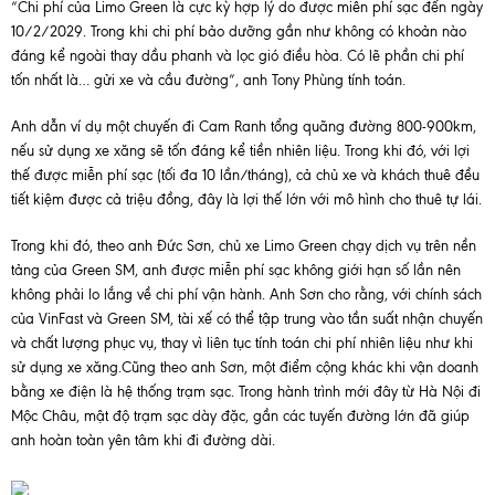
“Chi phí của Limo Green là cực kỳ hợp lý do được miễn phí sạc đến ngày
10/2/2029. Trong khi chi phí bảo dưỡng gần như không có khoản nào
đáng kể ngoài thay dầu phanh và lọc gió điều hòa. Có lẽ phần chi phí
tốn nhất là… gửi xe và cầu đường”, anh Tony Phùng tính toán.
Anh dẫn ví dụ một chuyến đi Cam Ranh tổng quãng đường 800-900km,
nếu sử dụng xe xăng sẽ tốn đáng kể tiền nhiên liệu. Trong khi đó, với lợi
thế được miễn phí sạc (tối đa 10 lần/tháng), cả chủ xe và khách thuê đều
tiết kiệm được cả triệu đồng, đây là lợi thế lớn với mô hình cho thuê tự lái.
Trong khi đó, theo anh Đức Sơn, chủ xe Limo Green chạy dịch vụ trên nền
tảng của Green SM, anh được miễn phí sạc không giới hạn số lần nên
không phải lo lắng về chi phí vận hành. Anh Sơn cho rằng, với chính sách
của VinFast và Green SM, tài xế có thể tập trung vào tần suất nhận chuyến
và chất lượng phục vụ, thay vì liên tục tính toán chi phí nhiên liệu như khi
sử dụng xe xăng.Cũng theo anh Sơn, một điểm cộng khác khi vận doanh
bằng xe điện là hệ thống trạm sạc. Trong hành trình mới đây từ Hà Nội đi
Mộc Châu, mật độ trạm sạc dày đặc, gần các tuyến đường lớn đã giúp
anh hoàn toàn yên tâm khi đi đường dài.