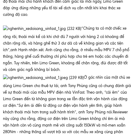
độ thoải mái cho hành khách đến cảm giác lái mỗi ngày, Limo Green
đáp ứng đúng những yếu tố tài xế dịch vụ cần nhất khi khai thác xe
cường độ cao.
“Chúng ta có một chiếc xe
rộng rãi, thoải mái kể cả khi chở đủ 7 người với hàng 2 có khoảng để
chân rộng rãi, và hàng ghế thứ 3 dư dả cả về không gian và các tiện
ích”,anh Hạnh nhận xét. Anh cũng cho rằng, ở nhiều mẫu MPV 7 chỗ phổ
thông, hàng ghế cuối thường chỉ phù hợp cho trẻ em hoặc các chuyến đi
ngắn. Tuy nhiên, trên Limo Green, khoảng để chân rộng, đùi được đỡ tốt
và cảm giác ngồi không bí bách.
Ở góc nhìn của một chủ xe
dùng Limo Green cho thuê tự lái, anh Tony Phùng cũng có chung đánh giá
về sự thoải mái của mẫu MPV điện nhà VinFast. Theo anh, “cái êm” của
Limo Green đến từ không gian trong xe lẫn đặc tính vận hành của động
cơ điện.“Sự êm ái đến từ động cơ điện vận hành yên tĩnh, giúp hành
khách thoải mái hơn trong suốt hành trình”, anh Tony Phùng nói.Reviewer
này cũng cho rằng, động cơ điện trên Limo Green không chỉ êm ái mà
vận hành còn vô cùng mạnh mẽ với công suất 150kW và mô-men xoắn
280Nm - những thông số vượt trội so với các mẫu xe xăng cùng phân