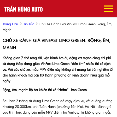
Trang Chủ
Tin Tức
Chủ Xe Đánh Giá VinFast Limo Green: Rộng, Êm,
Mạnh
CHỦ XE ĐÁNH GIÁ VINFAST LIMO GREEN: RỘNG, ÊM,
MẠNH
Không gian 7 chỗ rộng rãi, vận hành êm ái, động cơ mạnh cùng chi phí
sử dụng thấp đang giúp VinFast Limo Green “đốn tim” nhiều tài xế dịch
vụ. Với các chủ xe, mẫu MPV điện này không chỉ mang lại trải nghiệm tốt
cho hành khách mà còn trở thành phương án kinh doanh hiệu quả mỗi
ngày.
Rộng, êm, mạnh: Bộ ba khiến tài xế “chấm” Limo Green
Sau hơn 2 tháng sử dụng Limo Green để chạy dịch vụ, với quãng đường
khoảng 20.000km, anh Tuấn Hạnh (phường Tân Mai, Hà Nội) đánh giá
cao tính thực dụng của mẫu MPV điện nhà VinFast. Từ không gian ngồi,