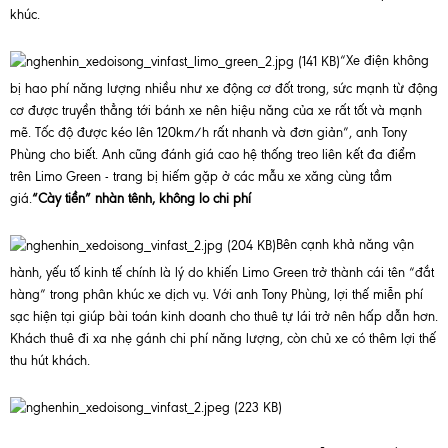
khúc.
“Xe điện không
bị hao phí năng lượng nhiều như xe động cơ đốt trong, sức mạnh từ động
cơ được truyền thẳng tới bánh xe nên hiệu năng của xe rất tốt và mạnh
mẽ. Tốc độ được kéo lên 120km/h rất nhanh và đơn giản”, anh Tony
Phùng cho biết. Anh cũng đánh giá cao hệ thống treo liên kết đa điểm
trên Limo Green - trang bị hiếm gặp ở các mẫu xe xăng cùng tầm
giá.
“Cày tiền” nhàn tênh, không lo chi phí
Bên cạnh khả năng vận
hành, yếu tố kinh tế chính là lý do khiến Limo Green trở thành cái tên “đắt
hàng” trong phân khúc xe dịch vụ. Với anh Tony Phùng, lợi thế miễn phí
sạc hiện tại giúp bài toán kinh doanh cho thuê tự lái trở nên hấp dẫn hơn.
Khách thuê đi xa nhẹ gánh chi phí năng lượng, còn chủ xe có thêm lợi thế
thu hút khách.