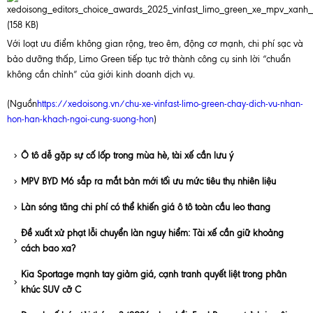
Với loạt ưu điểm không gian rộng, treo êm, động cơ mạnh, chi phí sạc và
bảo dưỡng thấp, Limo Green tiếp tục trở thành công cụ sinh lời “chuẩn
không cần chỉnh” của giới kinh doanh dịch vụ.
(Nguồn
https://xedoisong.vn/chu-xe-vinfast-limo-green-chay-dich-vu-nhan-
hon-han-khach-ngoi-cung-suong-hon
)
Ô tô dễ gặp sự cố lốp trong mùa hè, tài xế cần lưu ý
MPV BYD M6 sắp ra mắt bản mới tối ưu mức tiêu thụ nhiên liệu
Làn sóng tăng chi phí có thể khiến giá ô tô toàn cầu leo thang
Đề xuất xử phạt lỗi chuyển làn nguy hiểm: Tài xế cần giữ khoảng
cách bao xa?
Kia Sportage mạnh tay giảm giá, cạnh tranh quyết liệt trong phân
khúc SUV cỡ C