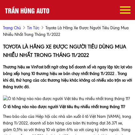
Trang Chủ
Tin Tức
Toyota Là Hãng Xe Được Người Tiêu Dùng Mua
Nhiều Nhất Trong Tháng 11/2022
TOYOTA LÀ HÃNG XE ĐƯỢC NGƯỜI TIÊU DÙNG MUA
NHIỀU NHẤT TRONG THÁNG 11/2022
Thương hiệu xe VinFast bất ngờ công bố doanh số và ngay lập tức lọt vào
bảng xếp hạng 10 thương hiệu xe bán chạy nhất tháng 11/2022 . Trong
khi đó, thứ hạng của các thương hiệu khác không có nhiều xáo trộn so với
tháng trước đó.
Ô tô hãng nào nào được người Việt tiêu thụ nhiều nhất trong tháng 11?
Theo báo cáo của Hiệp hội các nhà sản xuất ô tô Việt Nam (VAMA), trong
tháng 11/2022, doanh số bán hàng của toàn thị trường đạt 36.371 xe,
giảm 0,5% so với tháng 10 và giảm 6% so với cùng kỳ năm ngoái. Trong