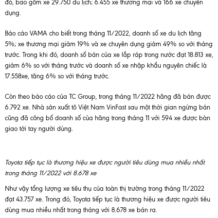
đó, bao gồm xe 29.750 du lịch; 6.455 xe thương mại và 166 xe chuyên
dụng.
Báo cáo VAMA cho biết trong tháng 11/2022, doanh số xe du lịch tăng
5%; xe thương mại giảm 19% và xe chuyên dụng giảm 49% so với tháng
trước. Trong khi đó, doanh số bán của xe lắp ráp trong nước đạt 18.813 xe,
giảm 6% so với tháng trước và doanh số xe nhập khẩu nguyên chiếc là
17.558xe, tăng 6% so với tháng trước.
Còn theo báo cáo của TC Group, trong tháng 11/2022 hãng đã bán được
6.792 xe. Nhà sản xuất tô Việt Nam VinFast sau một thời gian ngừng bán
cũng đã công bố doanh số của hãng trong tháng 11 với 594 xe được bàn
giao tới tay người dùng.
Toyota tiếp tục là thương hiệu xe được người tiêu dùng mua nhiều nhất
trong tháng 11/2022 với 8.678 xe
Như vậy tổng lượng xe tiêu thụ của toàn thị trường trong tháng 11/2022
đạt 43.757 xe. Trong đó, Toyota tiếp tục là thương hiệu xe được người tiêu
dùng mua nhiều nhất trong tháng với 8.678 xe bán ra.