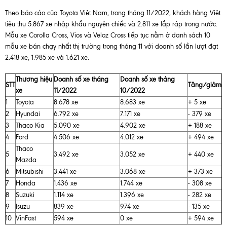
Theo báo cáo của Toyota Việt Nam, trong tháng 11/2022, khách hàng Việt
tiêu thụ 5.867 xe nhập khẩu nguyên chiếc và 2.811 xe lắp ráp trong nước.
Mẫu xe Corolla Cross, Vios và Veloz Cross tiếp tục nằm ở danh sách 10
mẫu xe bán chạy nhất thị trường trong tháng 11 với doanh số lần lượt đạt
2.418 xe, 1.985 xe và 1.621 xe.
Thương hiệu
Doanh số xe tháng
Doanh số xe tháng
STT
Tăng/giảm
xe
11/2022
10/2022
1
Toyota
8.678 xe
8.683 xe
+ 5 xe
2
Hyundai
6.792 xe
7.171 xe
- 379 xe
3
Thaco Kia
5.090 xe
4.902 xe
+ 188 xe
4
Ford
4.506 xe
4.012 xe
+ 494 xe
Thaco
5
3.492 xe
3.052 xe
+ 440 xe
Mazda
6
Mitsubishi
3.441 xe
3.068 xe
+ 373 xe
7
Honda
1.436 xe
1.744 xe
- 308 xe
8
Suzuki
1.114 xe
1.396 xe
- 282 xe
9
Isuzu
839 xe
974 xe
- 135 xe
10
VinFast
594 xe
0 xe
+ 594 xe